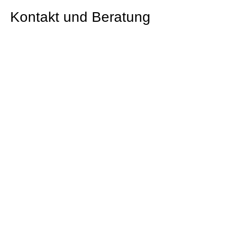
Kontakt und Beratung
Sie haben Fragen zu unserem Angebot? Das
Team Case Management hilft Ihnen gerne weiter
→ mehr
Spenden