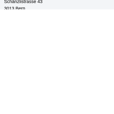
Schänzlistrasse 43
3013 Bern
→
freiwillig@diaconis.ch
→
031 337 77 08
Gemeinsam werden wir die Möglichkeiten für
deinen Einsatz planen. Als Freiwillig Engagierte/r
erhältst du überdies Zugang zu
Weiterbildungsmöglichkeiten in deinem
Einsatzbereich.